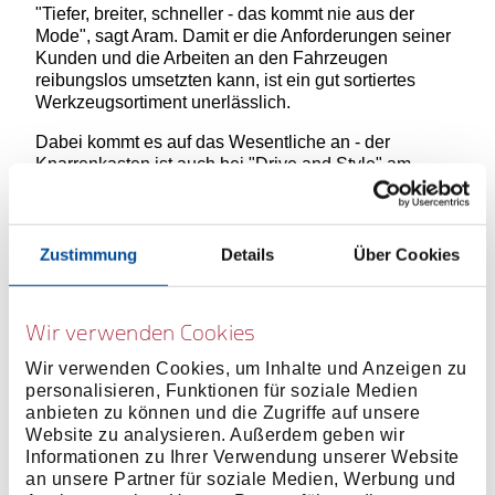
"Tiefer, breiter, schneller - das kommt nie aus der
Mode", sagt Aram. Damit er die Anforderungen seiner
Kunden und die Arbeiten an den Fahrzeugen
reibungslos umsetzten kann, ist ein gut sortiertes
Werkzeugsortiment unerlässlich.
Dabei kommt es auf das Wesentliche an - der
Knarrenkasten ist auch bei "Drive and Style" am
häufigsten in Gebrauch. Damit montiert Aram am Auto,
speziell im Motorbereich, nahezu alles. Sein
Lieblingswerkzeug ist der Maul-
Ringratschenschlüssel. "Einmal angesetzt, kann man
Zustimmung
Details
Über Cookies
damit vernünftig und flüssig durchziehen", sagt er
begeistert.
Wir verwenden Cookies
Wir verwenden Cookies, um Inhalte und Anzeigen zu
personalisieren, Funktionen für soziale Medien
anbieten zu können und die Zugriffe auf unsere
Website zu analysieren. Außerdem geben wir
Informationen zu Ihrer Verwendung unserer Website
an unsere Partner für soziale Medien, Werbung und