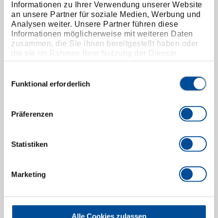
Informationen zu Ihrer Verwendung unserer Website
an unsere Partner für soziale Medien, Werbung und
Analysen weiter. Unsere Partner führen diese
Informationen möglicherweise mit weiteren Daten
zusammen, die Sie ihnen bereitgestellt haben oder
die sie im Rahmen Ihrer Nutzung der Dienste
gesammelt haben. Unsere vollständige
Datenschutzerklärung finden Sie
hier
Einwilligungsauswahl
Funktional erforderlich
Kombinationsmöglichkeiten für jede Branche
Präferenzen
Werkzeugsortimente und
Werkzeugwagen
Statistiken
Handwerk, Instandhaltung, Mechanik und
weitere Branchen: Sortimente, leere
Marketing
Werkzeugwagen und Werkbänke und
bestückte Werkstatthelfer bieten...
Mehr erfahren
Alle Cookies zulassen