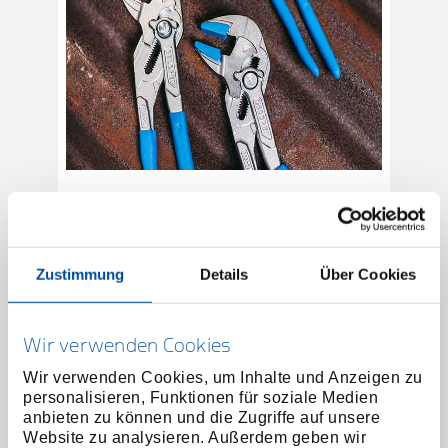
Der Werkzeug-Hybrid
GEDORE Zangenschlüssel
Der GEDORE Zangenschlüssel ist ein
Werkzeug-Hybrid, der Schrauben-,
Zustimmung
Details
Über Cookies
Ratschenmaulschlüssel und Zange ersetzt.
Im Sortiment sind unterschiedliche...
Wir verwenden Cookies
Mehr erfahren
Wir verwenden Cookies, um Inhalte und Anzeigen zu
personalisieren, Funktionen für soziale Medien
anbieten zu können und die Zugriffe auf unsere
Website zu analysieren. Außerdem geben wir