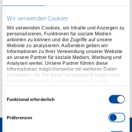
Wir verwenden Cookies
Wir verwenden Cookies, um Inhalte und Anzeigen zu
personalisieren, Funktionen für soziale Medien
anbieten zu können und die Zugriffe auf unsere
Website zu analysieren. Außerdem geben wir
Informationen zu Ihrer Verwendung unserer Website
an unsere Partner für soziale Medien, Werbung und
Analysen weiter. Unsere Partner führen diese
Werkzeugwagen WORKSTER mit Sortiment
Informationen möglicherweise mit weiteren Daten
172-teilig
zusammen, die Sie ihnen bereitgestellt haben oder
3100197
/
WSL-M-TS-172
die sie im Rahmen Ihrer Nutzung der Dienste
Preis auf Anfrage
gesammelt haben. Unsere vollständige
Datenschutzerklärung finden Sie
hier
Einwilligungsauswahl
Funktional erforderlich
Präferenzen