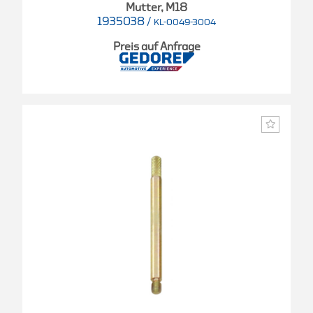
Mutter, M18
1935038
/
KL-0049-3004
Preis auf Anfrage