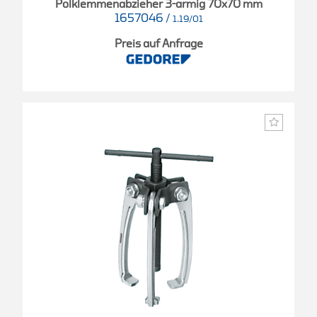
Polklemmenabzieher 3-armig 70x70 mm
1657046
/
1.19/01
Preis auf Anfrage