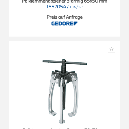
Polklemmenabzieher 3-armig 65x50 mm
1657054
/
1.19/02
Preis auf Anfrage