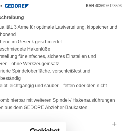
e
EAN
4036976123593
schreibung
ualität, 3 Arme für optimale Lastverteilung, kippsicher und
chonend
ühend im Gesenk geschmiedet
geschmiedete Hakenfüße
stellung für einfaches, sicheres Einstellen und
eren - ohne Werkzeugeinsatz
rierte Spindeloberfläche, verschleißfest und
sbeständig
eibt leichtgängig und sauber – fetten oder ölen nicht
g
kombinierbar mit weiteren Spindel-/ Hakenausführungen
gen aus dem GEDORE Abzieher-Baukasten
ngen und Gewichte