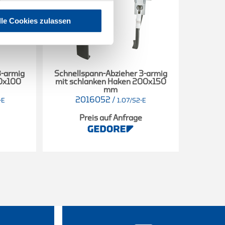
lle Cookies zulassen
3-armig
Schnellspann-Abzieher 3-armig
90x100
mit schlanken Haken 200x150
mm
2016052
/
-E
1.07/S2-E
Preis auf Anfrage