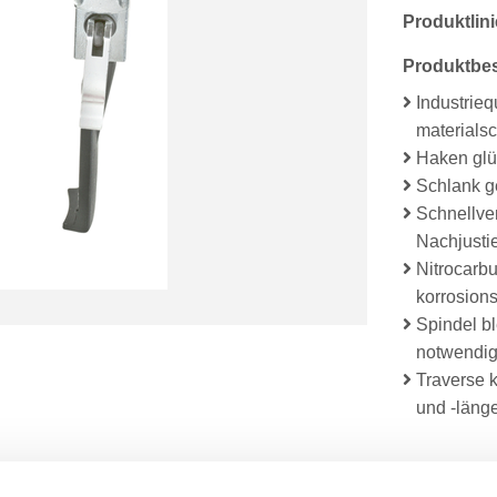
Produktlini
Produktbe
Industrieq
materials
Haken gl
Schlank 
Schnellver
Nachjusti
Nitrocarbu
korrosion
Spindel bl
notwendi
Traverse 
und -län
Abmessu