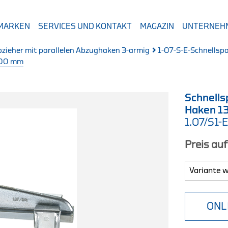
 MARKEN
SERVICES UND KONTAKT
MAGAZIN
UNTERNEH
bzieher mit parallelen Abzughaken 3-armig
1-07-S-E-Schnellsp
100 mm
Schnells
Haken 1
1.07/S1-
Preis au
ONL