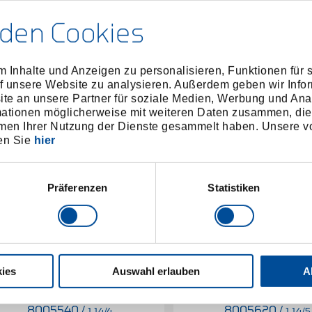
den Cookies
 Inhalte und Anzeigen zu personalisieren, Funktionen für 
f unsere Website zu analysieren. Außerdem geben wir Infor
e an unsere Partner für soziale Medien, Werbung und Ana
mationen möglicherweise mit weiteren Daten zusammen, die 
men Ihrer Nutzung der Dienste gesammelt haben. Unsere vo
en Sie
hier
Präferenzen
Statistiken
ies
Auswahl erlauben
A
bzieher 2-armig 280x390 mm
Abzieher 2-armig 420x
8005540
/
8005620
/
1.14/4
1.14/5