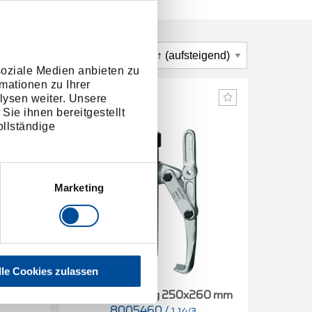
soziale Medien anbieten zu
mationen zu Ihrer
lysen weiter. Unsere
Sie ihnen bereitgestellt
llständige
Marketing
lle Cookies zulassen
480 mm
Abzieher 2-armig 250x260 mm
Abzieh
8005460
/
1.14/3