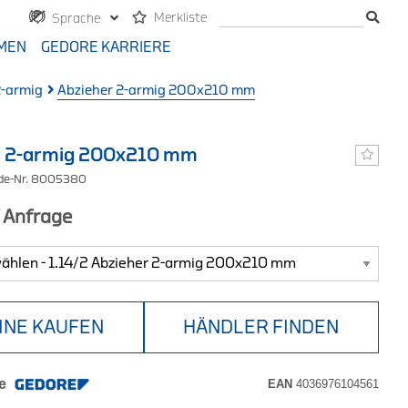
Merkliste
Sprache
MEN
GEDORE KARRIERE
2-armig
Abzieher 2-armig 200x210 mm
r 2-armig 200x210 mm
ode-Nr. 8005380
f Anfrage
INE KAUFEN
HÄNDLER FINDEN
e
EAN
4036976104561