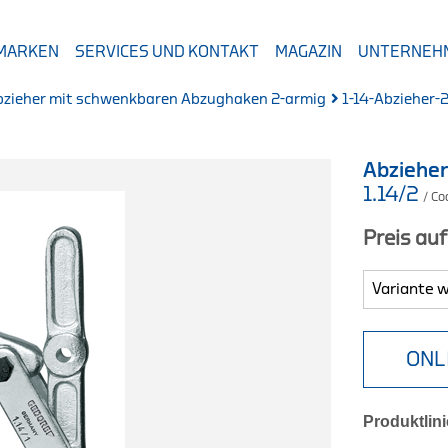
 MARKEN
SERVICES UND KONTAKT
MAGAZIN
UNTERNEH
bzieher mit schwenkbaren Abzughaken 2-armig
1-14-Abzieher-
Abziehe
1.14/2
/ C
Preis au
ONL
Produktlini