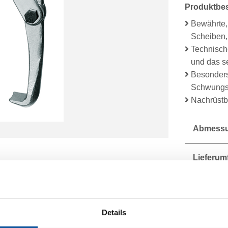
Produktbe
Bewährte,
Scheiben,
Technische
und das s
Besonders
Schwungsc
Nachrüstb
Abmessu
Lieferum
Technisc
Details