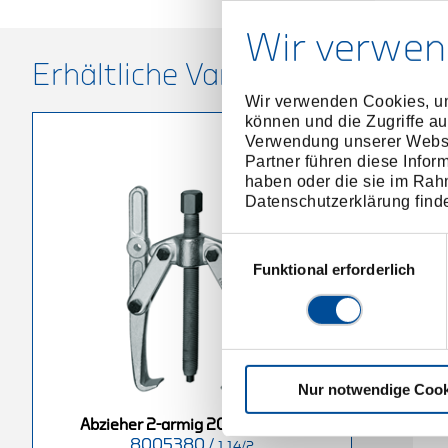
Wir verwen
Erhältliche Varianten
Wir verwenden Cookies, um
können und die Zugriffe au
Verwendung unserer Websit
Partner führen diese Infor
haben oder die sie im Rah
Datenschutzerklärung find
Einwilligungsauswahl
Funktional erforderlich
Nur notwendige Cook
g 130x140 mm
Abzieher 2-armig 90x100 mm
A
Abzieher 2-armig 200x210 mm
8005380
/
/
8004810
/
1.14/2
1.14/1
1.14/0