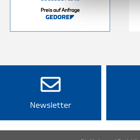
Preis auf Anfrage
nfrage
Preis auf Anfrage
Newsletter