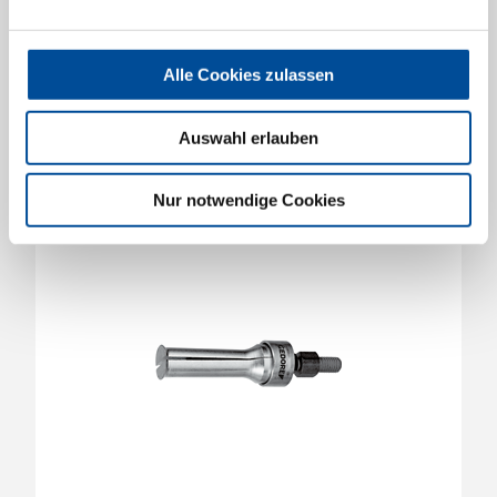
Innenauszieher 30-36 mm
8013640
/
1.30/5
Alle Cookies zulassen
Preis auf Anfrage
Auswahl erlauben
Nur notwendige Cookies