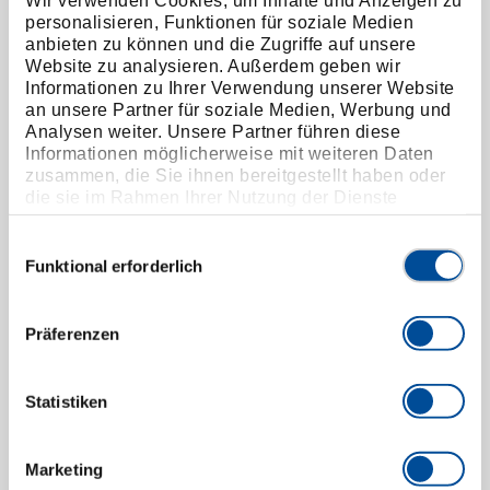
Wir verwenden Cookies, um Inhalte und Anzeigen zu
Innenauszieher 24-30 mm
personalisieren, Funktionen für soziale Medien
8013560
/
1.30/4A
anbieten zu können und die Zugriffe auf unsere
Website zu analysieren. Außerdem geben wir
Preis auf Anfrage
Informationen zu Ihrer Verwendung unserer Website
an unsere Partner für soziale Medien, Werbung und
Analysen weiter. Unsere Partner führen diese
Informationen möglicherweise mit weiteren Daten
zusammen, die Sie ihnen bereitgestellt haben oder
die sie im Rahmen Ihrer Nutzung der Dienste
gesammelt haben. Unsere vollständige
Datenschutzerklärung finden Sie
hier
Einwilligungsauswahl
Funktional erforderlich
Präferenzen
Statistiken
Marketing