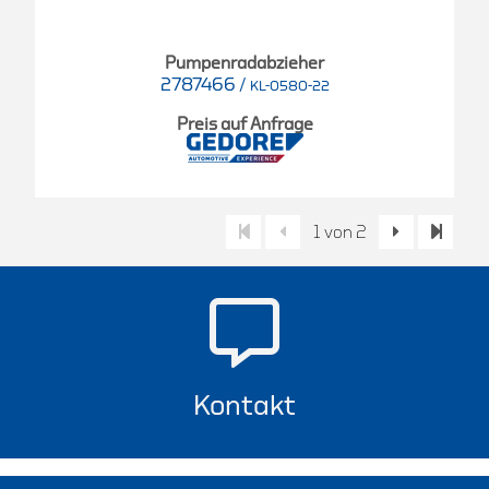
Pumpenradabzieher
2787466
/
KL-0580-22
Preis auf Anfrage
1 von 2
Kontakt