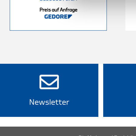
Preis auf Anfrage
nfrage
Preis auf Anfrage
Newsletter