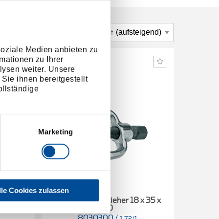
soziale Medien anbieten zu
mationen zu Ihrer
lysen weiter. Unsere
Sie ihnen bereitgestellt
llständige
Marketing
lle Cookies zulassen
 x 56 x
Kugelgelenkabzieher 18 x 35 x
Kugelge
40
8030300
/
1.72/1