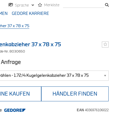
Merkliste
Sprache
MEN
GEDORE KARRIERE
her 37 x 78 x 75
enkabzieher 37 x 78 x 75
ode-Nr. 8030650
f Anfrage
INE KAUFEN
HÄNDLER FINDEN
e
EAN
4036976106022