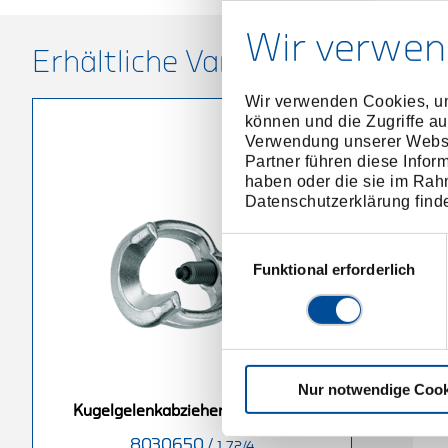
Wir verwen
Erhältliche Varianten
Wir verwenden Cookies, um
können und die Zugriffe au
Verwendung unserer Websit
Partner führen diese Infor
haben oder die sie im Rah
Datenschutzerklärung find
Einwilligungsauswahl
Funktional erforderlich
Nur notwendige Cook
er 40 x 80 x
Kugelgelenkabzieher
K
Kugelgelenkabzieher 37 x 78 x 75
m
46x100x90 mm
8030650
/
2183331
/
1.72/4
1.72/4A
1.72/5A