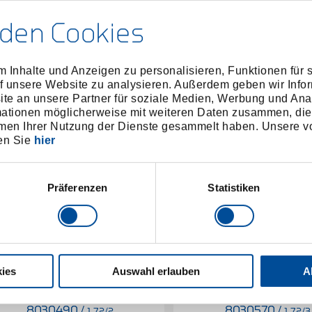
den Cookies
 Inhalte und Anzeigen zu personalisieren, Funktionen für 
f unsere Website zu analysieren. Außerdem geben wir Infor
e an unsere Partner für soziale Medien, Werbung und Ana
mationen möglicherweise mit weiteren Daten zusammen, die 
men Ihrer Nutzung der Dienste gesammelt haben. Unsere vo
en Sie
hier
Präferenzen
Statistiken
ies
Auswahl erlauben
A
ugelgelenkabzieher 23 x 45 x
Kugelgelenkabzieher 27
50
60
8030490
/
8030570
/
1.72/2
1.72/3