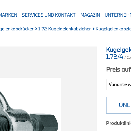
 MARKEN
SERVICES UND KONTAKT
MAGAZIN
UNTERNEH
gelenkabdrücker
1-72-Kugelgelenkabzieher
Kugelgelenkabzie
Kugelgel
1.72/4
/ C
Preis au
ONL
Produktlini