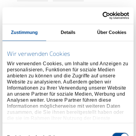
Preis auf Anfrage
Zustimmung
Details
Über Cookies
ONLINE KAUFEN
Wir verwenden Cookies
Wir verwenden Cookies, um Inhalte und Anzeigen zu
HÄNDLER FINDEN
personalisieren, Funktionen für soziale Medien
anbieten zu können und die Zugriffe auf unsere
Website zu analysieren. Außerdem geben wir
Informationen zu Ihrer Verwendung unserer Website
Produktlinie
EAN
4046459021254
an unsere Partner für soziale Medien, Werbung und
Analysen weiter. Unsere Partner führen diese
Produktbeschreibung
Informationen möglicherweise mit weiteren Daten
Zum Ausdrücken des Kugelgelenkzapfens aus dem
zusammen, die Sie ihnen bereitgestellt haben oder
Lenkhebel, Achsschenkel, Stabilisator etc.
die sie im Rahmen Ihrer Nutzung der Dienste
gesammelt haben. Unsere vollständige
Erforderlich zum Herausdrücken des
Datenschutzerklärung finden Sie
hier
Einwilligungsauswahl
Traggelenkzapfens aus dem Achsschenkel.