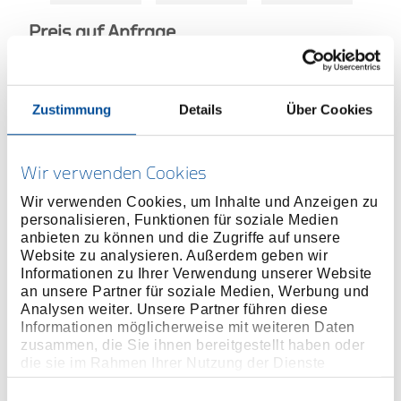
Preis auf Anfrage
Zustimmung
Details
Über Cookies
ONLINE KAUFEN
Wir verwenden Cookies
HÄNDLER FINDEN
Wir verwenden Cookies, um Inhalte und Anzeigen zu
personalisieren, Funktionen für soziale Medien
anbieten zu können und die Zugriffe auf unsere
Website zu analysieren. Außerdem geben wir
Produktlinie
EAN
4046459021919
Informationen zu Ihrer Verwendung unserer Website
an unsere Partner für soziale Medien, Werbung und
Produktbeschreibung
Analysen weiter. Unsere Partner führen diese
Der Kugelgelenk-Abdrücker KL-0165-34 eignet sich
Informationen möglicherweise mit weiteren Daten
zusammen, die Sie ihnen bereitgestellt haben oder
besonders zum Lösen von Kugelgelenk-
die sie im Rahmen Ihrer Nutzung der Dienste
Verbindungen an Achs- und Lenksystemen.
gesammelt haben. Unsere vollständige
Datenschutzerklärung finden Sie
hier
Einwilligungsauswahl