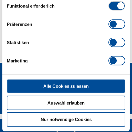
Funktional erforderlich
Abmessungen und Gewichte
Lieferumfang
Präferenzen
Technische Eigenschaften
Statistiken
Marketing
Alle Cookies zulassen
Newsletter
Auswahl erlauben
Nur notwendige Cookies