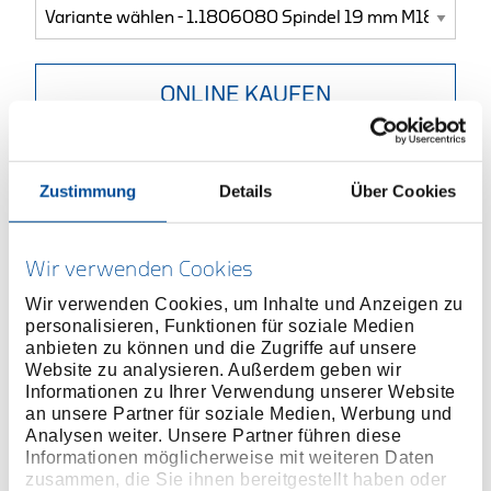
ONLINE KAUFEN
HÄNDLER FINDEN
Zustimmung
Details
Über Cookies
Produktlinie
EAN
4036976110838
Wir verwenden Cookies
Produktbeschreibung
Wir verwenden Cookies, um Inhalte und Anzeigen zu
Verdöpptes/vernietetes Druckstück (Spitze)
personalisieren, Funktionen für soziale Medien
Spindelkopf mit Antriebs-6-kant und
anbieten zu können und die Zugriffe auf unsere
Website zu analysieren. Außerdem geben wir
Impulsschlagfläche
Informationen zu Ihrer Verwendung unserer Website
Nitrocarburierte Spindeloberfläche, verschleißfest
an unsere Partner für soziale Medien, Werbung und
und korrosionsbeständig
Analysen weiter. Unsere Partner führen diese
Gerolltes Feingewinde, bei gleichem Kraftaufwand -
Informationen möglicherweise mit weiteren Daten
zusammen, die Sie ihnen bereitgestellt haben oder
mehr Druck