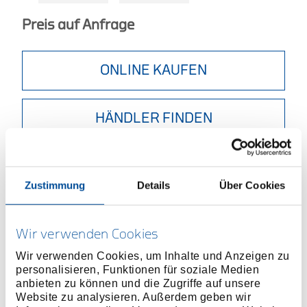
Preis auf Anfrage
ONLINE KAUFEN
HÄNDLER FINDEN
Produktlinie
EAN
4036976113624
Zustimmung
Details
Über Cookies
Produktbeschreibung
Bei Abziehkräften bis zu 18 t bieten diese PVC-
Sicherheitsfolien höchsten Schutz durch aktive
Wir verwenden Cookies
Sicherheit vor plötzlich abscherenden Kugellagern,
Wir verwenden Cookies, um Inhalte und Anzeigen zu
Antriebsritzeln oder Kleinbauteilen. Die Folien sind
personalisieren, Funktionen für soziale Medien
höchst flexibel und daher in allen Situationen
anbieten zu können und die Zugriffe auf unsere
Website zu analysieren. Außerdem geben wir
anwendbar