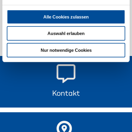
Sicherheitsfolie Größe 1
1868195
/
5.10
Alle Cookies zulassen
Preis auf Anfrage
Auswahl erlauben
20 von 20
Nur notwendige Cookies
Kontakt