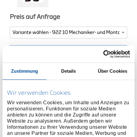
Preis auf Anfrage
ONLINE KAUFEN
Zustimmung
Details
Über Cookies
HÄNDLER FINDEN
Wir verwenden Cookies
Produktlinie
EAN
4010886864913
Wir verwenden Cookies, um Inhalte und Anzeigen zu
Produktbeschreibung
personalisieren, Funktionen für soziale Medien
anbieten zu können und die Zugriffe auf unsere
Für harte Beanspruchung
Website zu analysieren. Außerdem geben wir
Optimale Passform erhält das Tastgefühl und
Informationen zu Ihrer Verwendung unserer Website
größtmögliche Fingerbeweglichkeit
an unsere Partner für soziale Medien, Werbung und