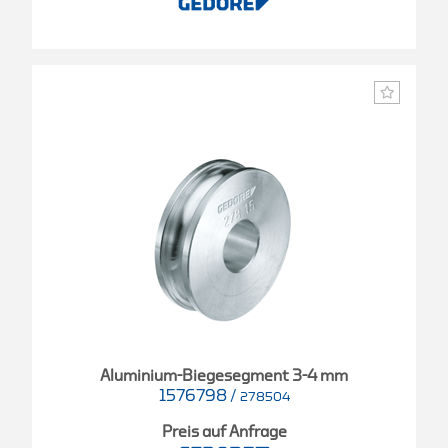
Aluminium-Biegesegment 3-4 mm
1576798
/
278504
Preis auf Anfrage