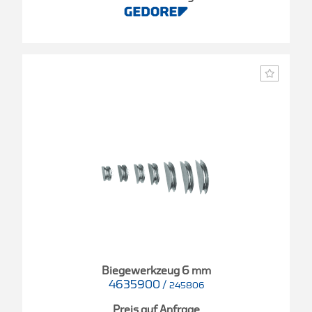
Biegewerkzeug 6 mm
4635900
/
245806
Preis auf Anfrage