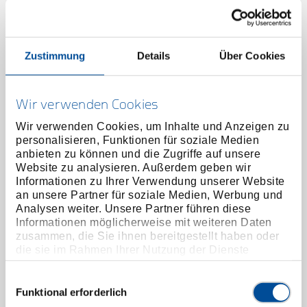
Zustimmung
Details
Über Cookies
Wir verwenden Cookies
Wir verwenden Cookies, um Inhalte und Anzeigen zu
personalisieren, Funktionen für soziale Medien
anbieten zu können und die Zugriffe auf unsere
Website zu analysieren. Außerdem geben wir
Informationen zu Ihrer Verwendung unserer Website
an unsere Partner für soziale Medien, Werbung und
Analysen weiter. Unsere Partner führen diese
Informationen möglicherweise mit weiteren Daten
zusammen, die Sie ihnen bereitgestellt haben oder
die sie im Rahmen Ihrer Nutzung der Dienste
Biegehebel 3-10 mm
gesammelt haben. Unsere vollständige
2293641
/
278581
Datenschutzerklärung finden Sie
hier
Einwilligungsauswahl
Preis auf Anfrage
Funktional erforderlich