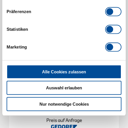
Präferenzen
Statistiken
Marketing
Alle Cookies zulassen
Auswahl erlauben
Nur notwendige Cookies
Grundkörper 6-18 mm
1677209
/
278670
Preis auf Anfrage