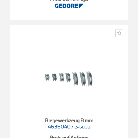
Biegewerkzeug 8 mm
4636040
/
245808
Preis auf Anfrage