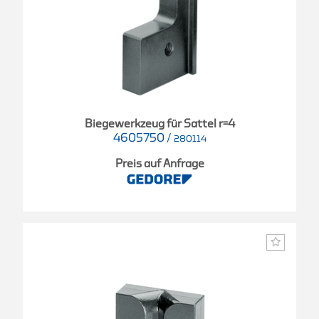
Biegewerkzeug für Sattel r=4
4605750
/
280114
Preis auf Anfrage