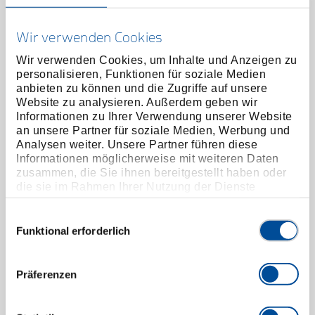
Wir verwenden Cookies
Wir verwenden Cookies, um Inhalte und Anzeigen zu
personalisieren, Funktionen für soziale Medien
anbieten zu können und die Zugriffe auf unsere
Website zu analysieren. Außerdem geben wir
Informationen zu Ihrer Verwendung unserer Website
Biegewerkzeug scharfkantig 70 mm
an unsere Partner für soziale Medien, Werbung und
4605240
/
Analysen weiter. Unsere Partner führen diese
280071
Informationen möglicherweise mit weiteren Daten
Preis auf Anfrage
zusammen, die Sie ihnen bereitgestellt haben oder
die sie im Rahmen Ihrer Nutzung der Dienste
gesammelt haben. Unsere vollständige
Datenschutzerklärung finden Sie
hier
Einwilligungsauswahl
Funktional erforderlich
Präferenzen