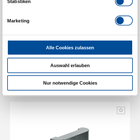
Statistiken
Marketing
Alle Cookies zulassen
Biegewerkzeug scharfkantig 100 mm
4605400
/
Auswahl erlauben
280111
Preis auf Anfrage
Nur notwendige Cookies