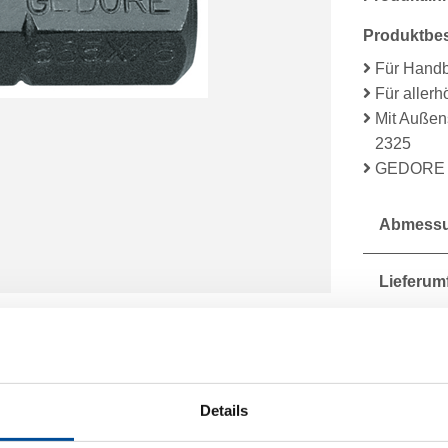
Produktbe
Für Handb
Für aller
Mit Außen
2325
GEDORE V
Abmessu
Lieferum
Technisc
Details