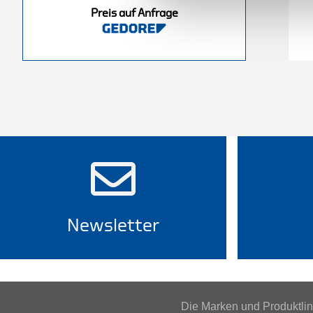
Preis auf Anfrage
nfrage
Preis auf Anfrage
Newsletter
Die Marken und Produktl