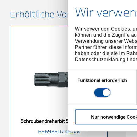
Wir verwen
Erhältliche Varianten
Wir verwenden Cookies, um
können und die Zugriffe au
Verwendung unserer Websit
Partner führen diese Infor
haben oder die sie im Rah
Datenschutzerklärung find
Einwilligungsauswahl
Funktional erforderlich
Nur notwendige Cook
it 5/16" XZN
Schraubendreherbit 5/16" XZN
S
Schraubendreherbit 5/16" XZN M6
M12
6569250
/
6569680
/
885 X 6
885 X 8
885 X 12