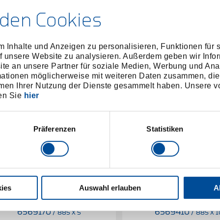
den Cookies
 Inhalte und Anzeigen zu personalisieren, Funktionen für 
f unsere Website zu analysieren. Außerdem geben wir Infor
e an unsere Partner für soziale Medien, Werbung und Ana
mationen möglicherweise mit weiteren Daten zusammen, die 
men Ihrer Nutzung der Dienste gesammelt haben. Unsere vo
en Sie
hier
Präferenzen
Statistiken
ies
Auswahl erlauben
A
chraubendreherbit 5/16" XZN
Schraubendreherbit 5/
M5
M10
6569170
/
6569410
/
885 X 5
885 X 1