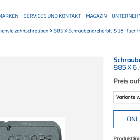
 MARKEN
SERVICES UND KONTAKT
MAGAZIN
UNTERNEH
Innenvielzahnschrauben
885-X-Schraubendreherbit-5-16--fuer-
Schraub
885 X 6
Preis au
ONL
Produktlini