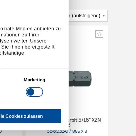
soziale Medien anbieten zu
mationen zu Ihrer
lysen weiter. Unsere
Sie ihnen bereitgestellt
llständige
Marketing
lle Cookies zulassen
16" XZN
Schraubendreherbit 5/16" XZN
Schrau
M8
6569330
/
6
0
885 X 8