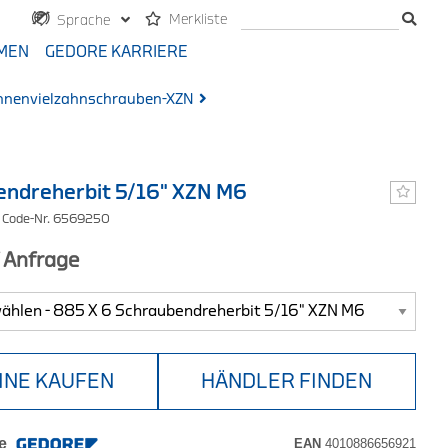
Merkliste
Sprache
MEN
GEDORE KARRIERE
Innenvielzahnschrauben-XZN
endreherbit 5/16" XZN M6
/ Code-Nr. 6569250
f Anfrage
INE KAUFEN
HÄNDLER FINDEN
e
EAN
4010886656921