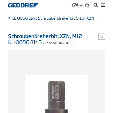
KL-0056-114x-Schraubendreherbit-5-16--XZN
Schraubendreherbit, XZN, M12
KL-0056-1145
/ Code-Nr. 3401103