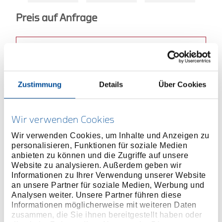
Preis auf Anfrage
ONLINE KAUFEN
Zustimmung
Details
Über Cookies
HÄNDLER FINDEN
Produktlinie
EAN
4060833013529
Wir verwenden Cookies
Wir verwenden Cookies, um Inhalte und Anzeigen zu
Produktbeschreibung
personalisieren, Funktionen für soziale Medien
Satz mit gängigen Bitgrößen und Antriebsadapter
anbieten zu können und die Zugriffe auf unsere
Website zu analysieren. Außerdem geben wir
mit Bit-Arretierung
Informationen zu Ihrer Verwendung unserer Website
Lange Bits
an unsere Partner für soziale Medien, Werbung und
Bit-Schraubendreher mit starkem Magneten für
Analysen weiter. Unsere Partner führen diese
einfachen und schnellen Austausch von Bits und
Informationen möglicherweise mit weiteren Daten
zusammen, die Sie ihnen bereitgestellt haben oder
ergonomischem Griff