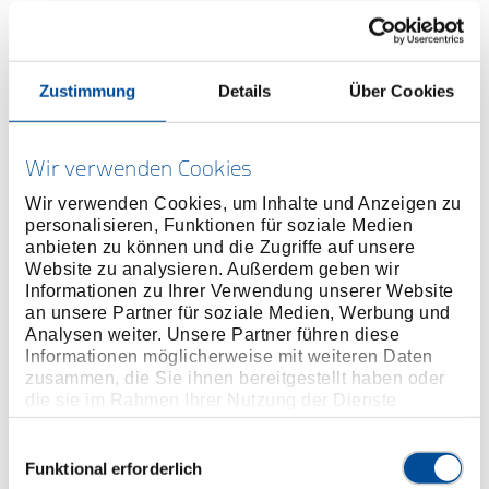
ONLINE KAUFEN
Zustimmung
Details
Über Cookies
HÄNDLER FINDEN
Wir verwenden Cookies
Wir verwenden Cookies, um Inhalte und Anzeigen zu
Produktlinie
EAN
4010886980996
personalisieren, Funktionen für soziale Medien
anbieten zu können und die Zugriffe auf unsere
Produktbeschreibung
Website zu analysieren. Außerdem geben wir
Für weiche und harte Schraubfälle
Informationen zu Ihrer Verwendung unserer Website
Drehmomentspitzen werden sanft abgefedert und so
an unsere Partner für soziale Medien, Werbung und
Analysen weiter. Unsere Partner führen diese
die Standzeit erhöht
Informationen möglicherweise mit weiteren Daten
Für das Einsetzen von 1/4" Steckschlüsseleinsätzen
zusammen, die Sie ihnen bereitgestellt haben oder
die sie im Rahmen Ihrer Nutzung der Dienste
gesammelt haben. Unsere vollständige
Abmessungen und Gewichte
Datenschutzerklärung finden Sie
hier
Einwilligungsauswahl
Funktional erforderlich
Lieferumfang