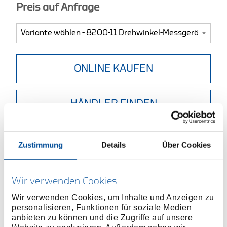
Preis auf Anfrage
ONLINE KAUFEN
HÄNDLER FINDEN
Produktlinie
EAN
4002805200117
Zustimmung
Details
Über Cookies
Produktbeschreibung
Zusätzlicher Winkelanzug beim kontrollierten
Wir verwenden Cookies
Schraubenanzug nach vorgegebenem
Wir verwenden Cookies, um Inhalte und Anzeigen zu
Drehmoment-Drehwinkelanzug
personalisieren, Funktionen für soziale Medien
Separate Drehwinkel-Messgeräte mit 1/2" bzw. 3/4"
anbieten zu können und die Zugriffe auf unsere
Vierkantantrieb