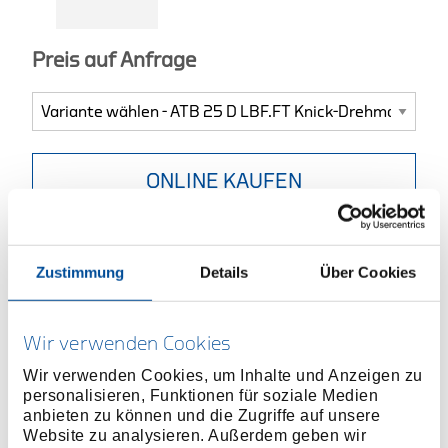
Preis auf Anfrage
ONLINE KAUFEN
HÄNDLER FINDEN
Zustimmung
Details
Über Cookies
Produktlinie
EAN
0611702896114
Wir verwenden Cookies
Produktbeschreibung
Wir verwenden Cookies, um Inhalte und Anzeigen zu
Typ ATB 25 lbf·ft bis ATB 100 lbf·ft mit 16 mm
personalisieren, Funktionen für soziale Medien
Aufsteckzapfen
anbieten zu können und die Zugriffe auf unsere
Website zu analysieren. Außerdem geben wir
Inkl. Aufsteckknarren (1/4", 3/8" oder 1/2" je nach