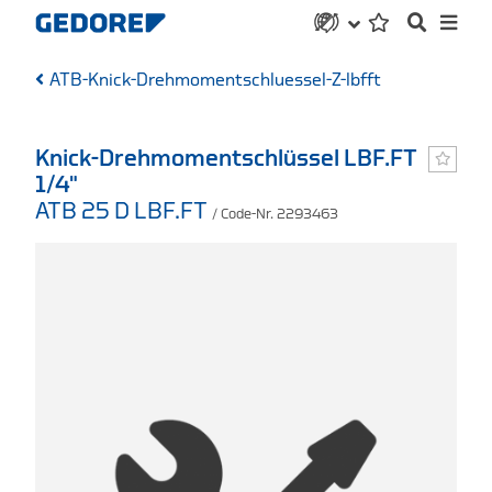
ATB-Knick-Drehmomentschluessel-Z-lbfft
Knick-Drehmomentschlüssel LBF.FT
1/4"
ATB 25 D LBF.FT
/ Code-Nr. 2293463