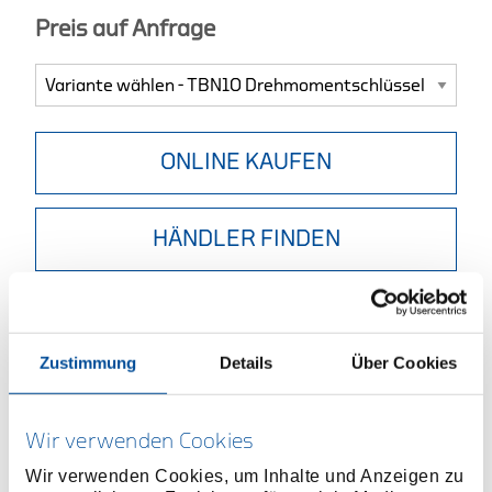
Preis auf Anfrage
ONLINE KAUFEN
HÄNDLER FINDEN
Produktlinie
EAN
0611702890617
Produktbeschreibung
Zustimmung
Details
Über Cookies
Kontrollierter Schraubenanzug im Bereich von 1 - 10
Nm
Wir verwenden Cookies
Serien- bzw. Fließbandmontage
Extremer Dauereinsatz
Wir verwenden Cookies, um Inhalte und Anzeigen zu