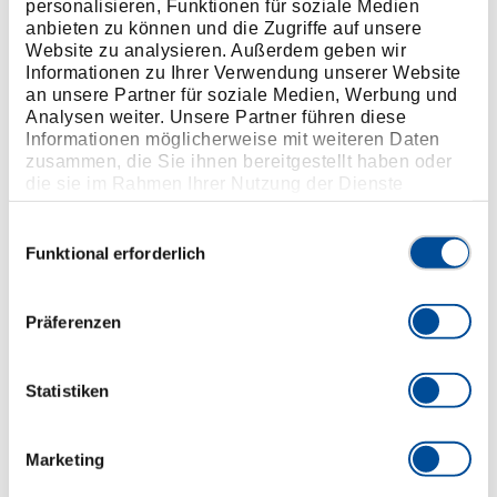
personalisieren, Funktionen für soziale Medien
Direkte Befestigung des Einsatzes im Schlüssel
anbieten zu können und die Zugriffe auf unsere
durch CP-Innenaufnahme, reduziert die Baulänge
Website zu analysieren. Außerdem geben wir
Für den Rechts- und Linksanzug (Schlüssel muss
Informationen zu Ihrer Verwendung unserer Website
nur um 180° gedreht werden!)
an unsere Partner für soziale Medien, Werbung und
Analysen weiter. Unsere Partner führen diese
Abknicken des Handgriffes bis 20° bei Erreichen
Informationen möglicherweise mit weiteren Daten
des Drehmomentwertes, macht ein Überziehen
zusammen, die Sie ihnen bereitgestellt haben oder
unwahrscheinlich
die sie im Rahmen Ihrer Nutzung der Dienste
Leichte, jedoch stabile und korrosionsfeste
gesammelt haben. Unsere vollständige
Datenschutzerklärung finden Sie
hier
Bauweise
Einwilligungsauswahl
Funktional erforderlich
Lieferung ohne Einsteckwerkzeug
Inkl. Konformitätserklärung
Optional: werkseitige Festeinstellung mit
Präferenzen
Prüfzertifikat nach DIN EN ISO 6789-2:2017
Wenn werksseitige Festeinstellung gewünscht ist,
Statistiken
muss das passende Einsteckwerkzeug mitbestellt
werden
Marketing
Abmessungen und Gewichte