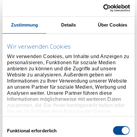
Ausführung:
Festeinstellbarer Drehmomentschlüssel - ohne
Skala
Mit 9x12 mm Innen-Rechteckaufnahme
Zustimmung
Details
Über Cookies
Für den Rechts- und Linksanzug (Schlüssel muss
nur um 180° gedreht werden!)
Wir verwenden Cookies
Auslösegenauigkeit: +/- 4 % Toleranz vom
eingestellten Wert
Wir verwenden Cookies, um Inhalte und Anzeigen zu
personalisieren, Funktionen für soziale Medien
Ausführung nach DIN EN ISO 6789, rückführbar auf
anbieten zu können und die Zugriffe auf unsere
Nationale Normale
Website zu analysieren. Außerdem geben wir
Abknicken des Handgriffes bis 20° bei Erreichen
Informationen zu Ihrer Verwendung unserer Website
des Drehmomentwertes, macht ein Überziehen
an unsere Partner für soziale Medien, Werbung und
Analysen weiter. Unsere Partner führen diese
unwahrscheinlich
Informationen möglicherweise mit weiteren Daten
Automatische Rückstellung in die Ausgangsposition
zusammen, die Sie ihnen bereitgestellt haben oder
Leichte, jedoch stabile und korrosionsfeste
die sie im Rahmen Ihrer Nutzung der Dienste
Bauweise
gesammelt haben. Unsere vollständige
Datenschutzerklärung finden Sie
Sehr handlicher und abrutschsicherer Gummigriff
hier
Einwilligungsauswahl
Funktional erforderlich
No. TBN 2 G: EPA (Electrostatic Protected Area)