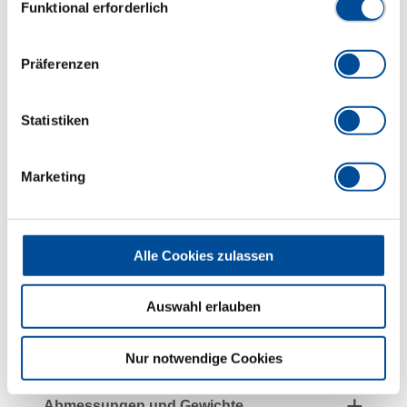
Funktional erforderlich
Keine Wertverschiebungen und Beeinflussung der
Genauigkeit durch beidhändiges Arbeiten oder
Betätigung außerhalb des Griffes (wie bei
Präferenzen
herkömmlichen Drehmomentschlüsseln).
Sowohl Antriebsvierkant als Drehpunkt liegen in
Statistiken
einer Achse dadurch hohe Anwendungssicherheit,
verlängerbar um Arbeitsbelastung des Anwenders
reduzieren
Marketing
Höchste Schneidleistung durch
Doppelhebelmechanik
Geschmiedete Hebelkette aus konzerneigener
Alle Cookies zulassen
Qualitäts-Schmiede
Höchste Präzision auch bei starkem Dauergebrauch
Auswahl erlauben
Lange Lebensdauer und hohe Standzeiten
Einfache Bedienung - schneller und sicherer
Drehmomentanzug
Nur notwendige Cookies
Abmessungen und Gewichte