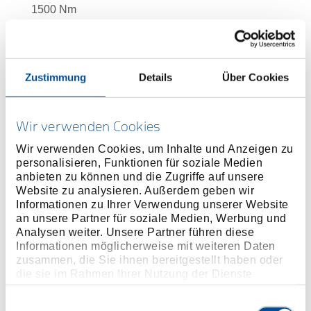
1500 Nm
Einsatz in fast allen industriellen
Fertigungsbereichen
Ausführung:
Zustimmung
Details
Über Cookies
Klassifiziert nach DIN EN ISO 6789-2:2017 Typ II
Klasse A, inkl. rückführbaren Prüfzertifikat, Kalibriert
auf eine maximal zulassige Abweichung von +/- 3 %
Wir verwenden Cookies
und somit präziser, als die in der Norm geforderten
+/- 4 %
Wir verwenden Cookies, um Inhalte und Anzeigen zu
personalisieren, Funktionen für soziale Medien
1" Vierkantantrieb mit Stiftsicherung DIN 3120 - B
anbieten zu können und die Zugriffe auf unsere
25, ISO 1174
Website zu analysieren. Außerdem geben wir
Automatische Kurzwegauslösung mit fühl- und
Informationen zu Ihrer Verwendung unserer Website
hörbarem Signal
an unsere Partner für soziale Medien, Werbung und
Analysen weiter. Unsere Partner führen diese
Einfach-Skala mit einer Skalenteilung von 25 Nm
Informationen möglicherweise mit weiteren Daten
Technischer Vorteil/Funktion:
zusammen, die Sie ihnen bereitgestellt haben oder
Leicht, jedoch robust (da Gehäuse aus einem Stück
die sie im Rahmen Ihrer Nutzung der Dienste
Aluminium gefertigt) und unempfindlich, sehr
gesammelt haben. Unsere vollständige
Datenschutzerklärung finden Sie
hier
Einwilligungsauswahl
werkstattfreundlich