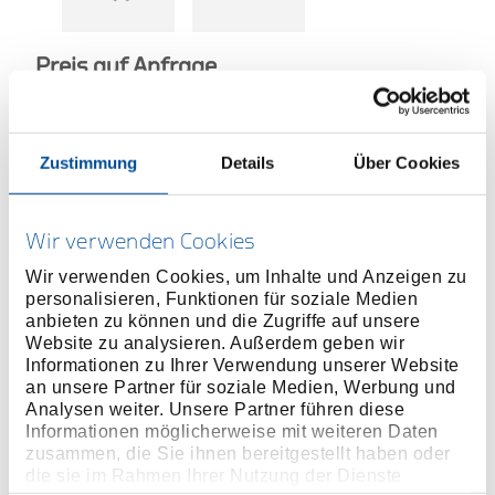
Preis auf Anfrage
Zustimmung
Details
Über Cookies
ONLINE KAUFEN
Wir verwenden Cookies
HÄNDLER FINDEN
Wir verwenden Cookies, um Inhalte und Anzeigen zu
personalisieren, Funktionen für soziale Medien
anbieten zu können und die Zugriffe auf unsere
Website zu analysieren. Außerdem geben wir
Produktlinie
EAN
0701698906284
Informationen zu Ihrer Verwendung unserer Website
an unsere Partner für soziale Medien, Werbung und
Produktbeschreibung
Analysen weiter. Unsere Partner führen diese
Für schwer zugängliche Schraubstellen
Informationen möglicherweise mit weiteren Daten
zusammen, die Sie ihnen bereitgestellt haben oder
Chrom-Vanadium-Stahl
die sie im Rahmen Ihrer Nutzung der Dienste
Kompatibel mit Drehmomentschlüsseln Typ TBN 2