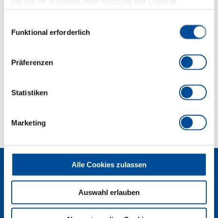
die sie im Rahmen Ihrer Nutzung der Dienste
Chrom-Vanadium-Stahl
gesammelt haben. Unsere vollständige
Matt verchromt
Datenschutzerklärung finden Sie
hier
Einwilligungsauswahl
Mit Stiftsicherung
Funktional erforderlich
Abmessungen und Gewichte
Präferenzen
Lieferumfang
Statistiken
Technische Eigenschaften
Marketing
Alle Cookies zulassen
Auswahl erlauben
Newsletter