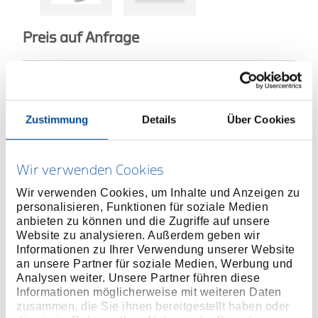
Preis auf Anfrage
Zustimmung
Details
Über Cookies
ONLINE KAUFEN
Wir verwenden Cookies
HÄNDLER FINDEN
Wir verwenden Cookies, um Inhalte und Anzeigen zu
personalisieren, Funktionen für soziale Medien
Produktlinie
EAN
4002805732113
anbieten zu können und die Zugriffe auf unsere
Website zu analysieren. Außerdem geben wir
Produktbeschreibung
Informationen zu Ihrer Verwendung unserer Website
an unsere Partner für soziale Medien, Werbung und
Zur Lösung schwieriger Montageprobleme, leicht
Analysen weiter. Unsere Partner führen diese
auswechselbar
Informationen möglicherweise mit weiteren Daten
Geschmiedet
zusammen, die Sie ihnen bereitgestellt haben oder