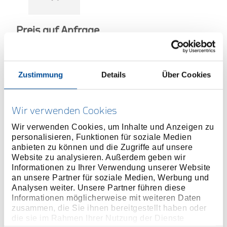
Preis auf Anfrage
Zustimmung
Details
Über Cookies
ONLINE KAUFEN
Wir verwenden Cookies
HÄNDLER FINDEN
Wir verwenden Cookies, um Inhalte und Anzeigen zu
personalisieren, Funktionen für soziale Medien
anbieten zu können und die Zugriffe auf unsere
Website zu analysieren. Außerdem geben wir
Produktlinie
EAN
0701698906451
Informationen zu Ihrer Verwendung unserer Website
an unsere Partner für soziale Medien, Werbung und
Produktbeschreibung
Analysen weiter. Unsere Partner führen diese
Für schwer zugängliche Schraubstellen
Informationen möglicherweise mit weiteren Daten
zusammen, die Sie ihnen bereitgestellt haben oder
Chrom-Vanadium-Stahl
die sie im Rahmen Ihrer Nutzung der Dienste
Kompatibel mit Drehmomentschlüsseln Typ TBN 2