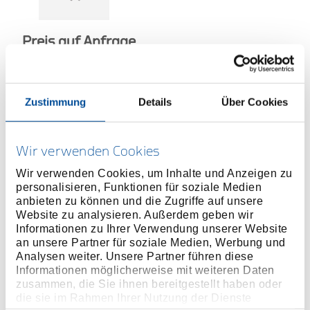
Preis auf Anfrage
Zustimmung
Details
Über Cookies
ONLINE KAUFEN
Wir verwenden Cookies
HÄNDLER FINDEN
Wir verwenden Cookies, um Inhalte und Anzeigen zu
personalisieren, Funktionen für soziale Medien
anbieten zu können und die Zugriffe auf unsere
Website zu analysieren. Außerdem geben wir
Produktlinie
EAN
0611702891508
Informationen zu Ihrer Verwendung unserer Website
an unsere Partner für soziale Medien, Werbung und
Produktbeschreibung
Analysen weiter. Unsere Partner führen diese
Für schwer zugängliche Schraubstellen
Informationen möglicherweise mit weiteren Daten
zusammen, die Sie ihnen bereitgestellt haben oder
Chrom-Vanadium-Stahl
die sie im Rahmen Ihrer Nutzung der Dienste
Kompatibel mit Drehmomentschlüsseln Typ TBN 2