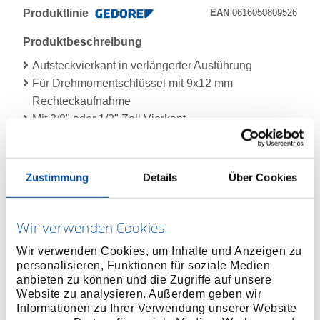
Produktlinie
EAN
0616050809526
Produktbeschreibung
Aufsteckvierkant in verlängerter Ausführung
Für Drehmomentschlüssel mit 9x12 mm
Rechteckaufnahme
Mit 3/8" oder 1/2" Zoll Vierkant
Stichmaß beachten bei Anwendung mit
Drehmomentschlüsseln
Zustimmung
Details
Über Cookies
Abmessungen und Gewichte
Wir verwenden Cookies
Lieferumfang
Wir verwenden Cookies, um Inhalte und Anzeigen zu
personalisieren, Funktionen für soziale Medien
Technische Eigenschaften
anbieten zu können und die Zugriffe auf unsere
Website zu analysieren. Außerdem geben wir
Informationen zu Ihrer Verwendung unserer Website