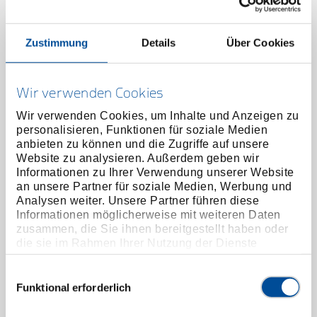
Zustimmung
Details
Über Cookies
Wir verwenden Cookies
Wir verwenden Cookies, um Inhalte und Anzeigen zu
personalisieren, Funktionen für soziale Medien
anbieten zu können und die Zugriffe auf unsere
Website zu analysieren. Außerdem geben wir
Informationen zu Ihrer Verwendung unserer Website
an unsere Partner für soziale Medien, Werbung und
Analysen weiter. Unsere Partner führen diese
Informationen möglicherweise mit weiteren Daten
zusammen, die Sie ihnen bereitgestellt haben oder
Verbindungsvierkant 3/8" mit Knopf 47 mm
die sie im Rahmen Ihrer Nutzung der Dienste
3301222
/
gesammelt haben. Unsere vollständige
R58990000
Datenschutzerklärung finden Sie
hier
Einwilligungsauswahl
Preis auf Anfrage
Funktional erforderlich