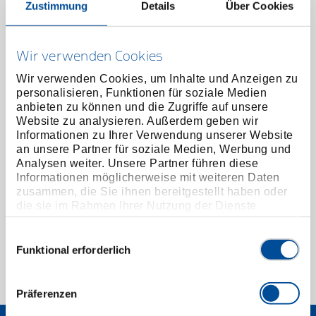
Zustimmung
Details
Über Cookies
Wir verwenden Cookies
Wir verwenden Cookies, um Inhalte und Anzeigen zu
personalisieren, Funktionen für soziale Medien
anbieten zu können und die Zugriffe auf unsere
Website zu analysieren. Außerdem geben wir
Informationen zu Ihrer Verwendung unserer Website
an unsere Partner für soziale Medien, Werbung und
Analysen weiter. Unsere Partner führen diese
Universal Gold-Forstaxt mit Hickorystiel 1600 g
Informationen möglicherweise mit weiteren Daten
1591320
/
OX 20 H-1608
zusammen, die Sie ihnen bereitgestellt haben oder
die sie im Rahmen Ihrer Nutzung der Dienste
Preis auf Anfrage
gesammelt haben. Unsere vollständige
Datenschutzerklärung finden Sie
hier
Einwilligungsauswahl
Funktional erforderlich
1 von 1
Präferenzen