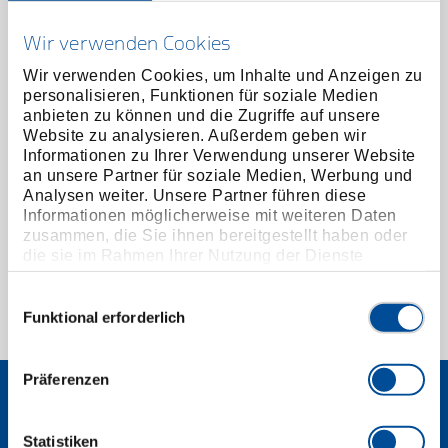
Wir verwenden Cookies
Wir verwenden Cookies, um Inhalte und Anzeigen zu
personalisieren, Funktionen für soziale Medien
anbieten zu können und die Zugriffe auf unsere
Website zu analysieren. Außerdem geben wir
Informationen zu Ihrer Verwendung unserer Website
Flachdexel 85 mm
an unsere Partner für soziale Medien, Werbung und
1592890
/
Analysen weiter. Unsere Partner führen diese
OX 350-0850
Informationen möglicherweise mit weiteren Daten
Preis auf Anfrage
zusammen, die Sie ihnen bereitgestellt haben oder
die sie im Rahmen Ihrer Nutzung der Dienste
gesammelt haben. Unsere vollständige
Datenschutzerklärung finden Sie
hier
Einwilligungsauswahl
Funktional erforderlich
1 von 1
Präferenzen
Statistiken