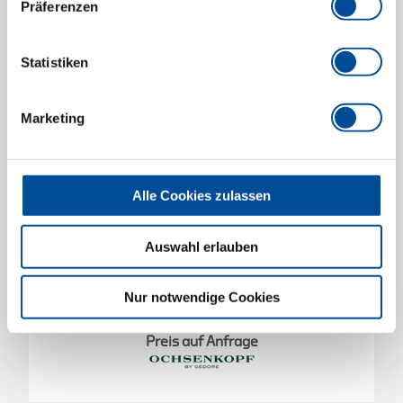
Präferenzen
Statistiken
Marketing
Alle Cookies zulassen
Auswahl erlauben
Rindenschäler schwere Ausführung
Nur notwendige Cookies
1592653
/
OX 64-0550
Preis auf Anfrage