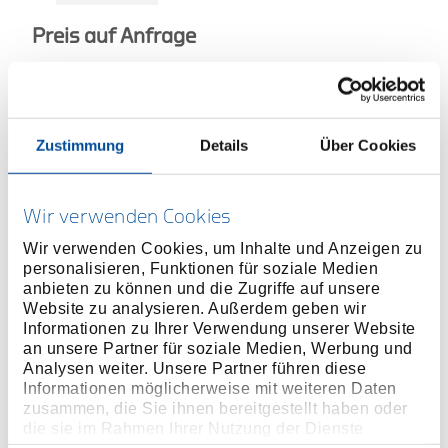
Preis auf Anfrage
ONLINE KAUFEN
Zustimmung
Details
Über Cookies
HÄNDLER FINDEN
Wir verwenden Cookies
Produktlinie
EAN
4017981007658
Wir verwenden Cookies, um Inhalte und Anzeigen zu
personalisieren, Funktionen für soziale Medien
Produktbeschreibung
anbieten zu können und die Zugriffe auf unsere
Website zu analysieren. Außerdem geben wir
Optimaler Helfer für die Jungbestandspflege und
Informationen zu Ihrer Verwendung unserer Website
zum Entfernen von kleineren Gewächsen
an unsere Partner für soziale Medien, Werbung und
Klingenblatt aus gehärtetem Vergütungsstahl C45
Analysen weiter. Unsere Partner führen diese
2-Komponenten-Griff in modernem Design
Informationen möglicherweise mit weiteren Daten
zusammen, die Sie ihnen bereitgestellt haben oder
Weicher Kunststoff im Griffbereich für ein
die sie im Rahmen Ihrer Nutzung der Dienste
angenehmes Handgefühl und abrutschsicheres
gesammelt haben. Unsere vollständige