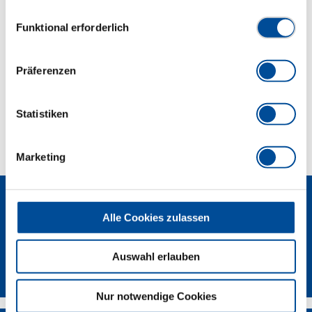
Hydraulikschrauber einsetzen
Datenschutzerklärung finden Sie
hier
Einwilligungsauswahl
Funktional erforderlich
Abmessungen und Gewichte
Präferenzen
Lieferumfang
Statistiken
Technische Eigenschaften
Marketing
Alle Cookies zulassen
Auswahl erlauben
GEDORE Torque Solutions Log-In
Nur notwendige Cookies