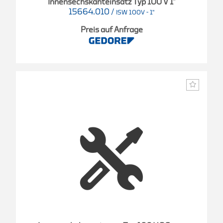
Innensechskanteinsatz Typ 100 V 1"
15664.010
/
ISW 100V - 1"
Preis auf Anfrage