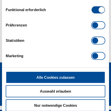
Hydraulikschrauber einsetzen.
Datenschutzerklärung finden Sie
hier
Einwilligungsauswahl
Funktional erforderlich
Abmessungen und Gewichte
Präferenzen
Lieferumfang
Statistiken
Technische Eigenschaften
Marketing
Alle Cookies zulassen
Auswahl erlauben
GEDORE Torque Solutions Log-In
Nur notwendige Cookies