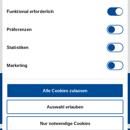
Hydraulikschrauber einsetzen.
Datenschutzerklärung finden Sie
hier
Einwilligungsauswahl
Funktional erforderlich
Abmessungen und Gewichte
Präferenzen
Lieferumfang
Statistiken
Technische Eigenschaften
Marketing
Alle Cookies zulassen
Auswahl erlauben
GEDORE Torque Solutions Log-In
Nur notwendige Cookies