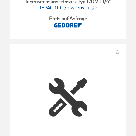
Innensechskanteinsatz Typ 170 V 1 1/4"
15740.010
/
ISW 170V - 1 1/4"
Preis auf Anfrage