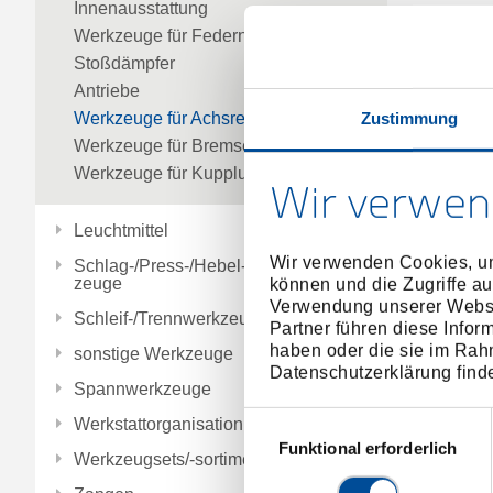
Innenausstattung
Werkzeuge für Federn und
Stoßdämpfer
Antriebe
Zustimmung
Werkzeuge für Achsreparatur
Werkzeuge für Bremsen
Werkzeuge für Kupplung / Getriebe
Wir verwen
Leuchtmittel
Wir verwenden Cookies, um
Schlag-/Press-/Hebel-/Einbauwerk
zeuge
können und die Zugriffe au
Verwendung unserer Websit
Schleif-/Trennwerkzeuge
Partner führen diese Infor
haben oder die sie im Rah
sonstige Werkzeuge
Datenschutzerklärung find
Spannwerkzeuge
Einwilligungsauswahl
Werkstattorganisation
Funktional erforderlich
Werkzeugsets/-sortimente