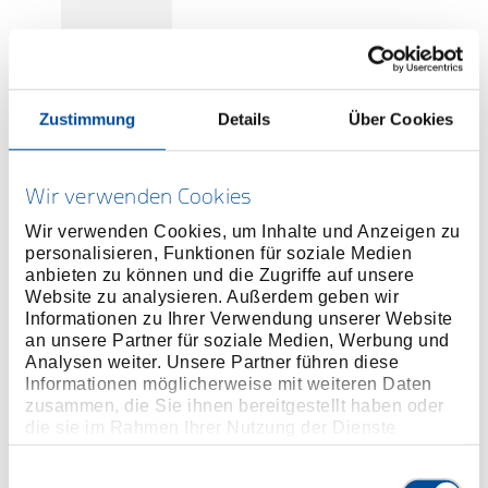
Preis auf Anfrage
Zustimmung
Details
Über Cookies
Wir verwenden Cookies
ONLINE KAUFEN
Wir verwenden Cookies, um Inhalte und Anzeigen zu
personalisieren, Funktionen für soziale Medien
HÄNDLER FINDEN
anbieten zu können und die Zugriffe auf unsere
Website zu analysieren. Außerdem geben wir
Informationen zu Ihrer Verwendung unserer Website
an unsere Partner für soziale Medien, Werbung und
Produktlinie
EAN
4046459062738
Analysen weiter. Unsere Partner führen diese
Informationen möglicherweise mit weiteren Daten
Produktbeschreibung
zusammen, die Sie ihnen bereitgestellt haben oder
Im Lieferumfang von z.B. KL-0039-160 E enthalten.
die sie im Rahmen Ihrer Nutzung der Dienste
gesammelt haben. Unsere vollständige
Datenschutzerklärung finden Sie
hier
Einwilligungsauswahl
Abmessungen und Gewichte