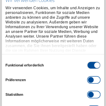
Wir verwenden Cookies
Wir verwenden Cookies, um Inhalte und Anzeigen zu
personalisieren, Funktionen für soziale Medien
Zentrierring, Ø 54 mm
anbieten zu können und die Zugriffe auf unsere
2353466
/
KL-0039-1354
Website zu analysieren. Außerdem geben wir
Informationen zu Ihrer Verwendung unserer Website
Preis auf Anfrage
an unsere Partner für soziale Medien, Werbung und
Analysen weiter. Unsere Partner führen diese
Informationen möglicherweise mit weiteren Daten
zusammen, die Sie ihnen bereitgestellt haben oder
die sie im Rahmen Ihrer Nutzung der Dienste
gesammelt haben. Unsere vollständige
Datenschutzerklärung finden Sie
hier
Einwilligungsauswahl
Funktional erforderlich
Präferenzen
Statistiken