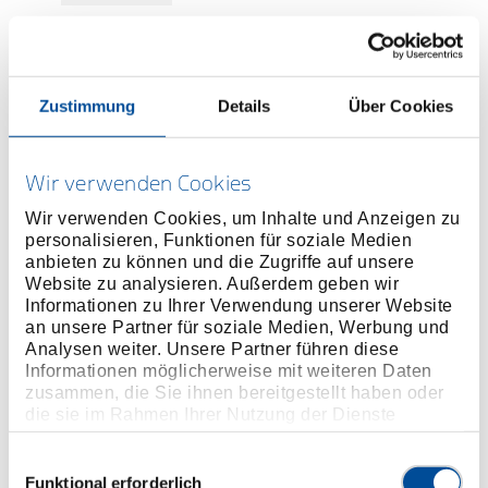
Preis auf Anfrage
Zustimmung
Details
Über Cookies
ONLINE KAUFEN
Wir verwenden Cookies
Wir verwenden Cookies, um Inhalte und Anzeigen zu
personalisieren, Funktionen für soziale Medien
HÄNDLER FINDEN
anbieten zu können und die Zugriffe auf unsere
Website zu analysieren. Außerdem geben wir
Informationen zu Ihrer Verwendung unserer Website
Produktlinie
EAN
4046459125563
an unsere Partner für soziale Medien, Werbung und
Analysen weiter. Unsere Partner führen diese
Produktbeschreibung
Informationen möglicherweise mit weiteren Daten
zusammen, die Sie ihnen bereitgestellt haben oder
Im Lieferumfang von KL-1002-221 enthalten.
die sie im Rahmen Ihrer Nutzung der Dienste
gesammelt haben. Unsere vollständige
Abmessungen und Gewichte
Datenschutzerklärung finden Sie
hier
Einwilligungsauswahl
Funktional erforderlich