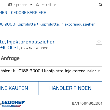
Merkliste
Sprache
MEN
GEDORE KARRIERE
86-9000-Kopfplatte
Kopfplatte, Injektorenauszieher
te, Injektorenauszieher
-9000-1
/ Code-Nr. 2928000
f Anfrage
INE KAUFEN
HÄNDLER FINDEN
e
EAN
4046459161004