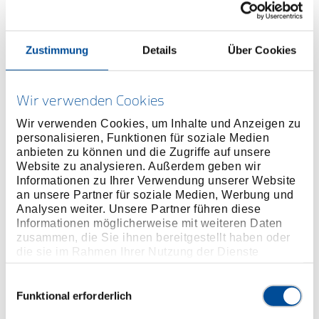
Preis auf Anfrage
Zustimmung
Details
Über Cookies
ONLINE KAUFEN
Wir verwenden Cookies
HÄNDLER FINDEN
Wir verwenden Cookies, um Inhalte und Anzeigen zu
personalisieren, Funktionen für soziale Medien
anbieten zu können und die Zugriffe auf unsere
Website zu analysieren. Außerdem geben wir
Produktlinie
EAN
4046459174011
Informationen zu Ihrer Verwendung unserer Website
an unsere Partner für soziale Medien, Werbung und
Produktbeschreibung
Analysen weiter. Unsere Partner führen diese
Im Lieferumfang von KL-0186-91 EA enthalten.
Informationen möglicherweise mit weiteren Daten
zusammen, die Sie ihnen bereitgestellt haben oder
die sie im Rahmen Ihrer Nutzung der Dienste
Abmessungen und Gewichte
gesammelt haben. Unsere vollständige
Datenschutzerklärung finden Sie
hier
Einwilligungsauswahl
Funktional erforderlich
Lieferumfang