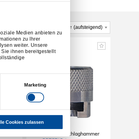
soziale Medien anbieten zu
mationen zu Ihrer
lysen weiter. Unsere
Sie ihnen bereitgestellt
llständige
Marketing
lle Cookies zulassen
ammer
Abzieher für Schlaghammer
Abzie