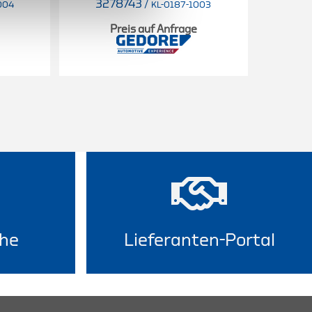
3278743
/
32
004
KL-0187-1003
Preis auf Anfrage
he
Lieferanten-Portal