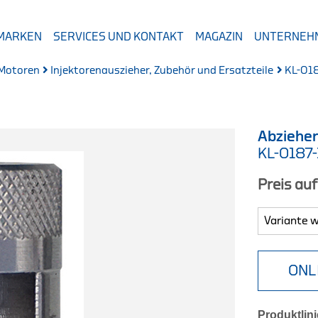
 MARKEN
SERVICES UND KONTAKT
MAGAZIN
UNTERNEH
 Motoren
Injektorenauszieher, Zubehör und Ersatzteile
KL-01
Abziehe
KL-0187
Preis au
ONL
Produktlini