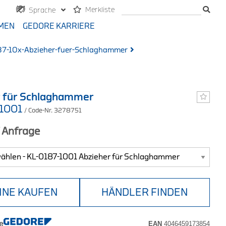
Merkliste
Sprache
MEN
GEDORE KARRIERE
87-10x-Abzieher-fuer-Schlaghammer
r für Schlaghammer
-1001
/ Code-Nr. 3278751
f Anfrage
INE KAUFEN
HÄNDLER FINDEN
e
EAN
4046459173854