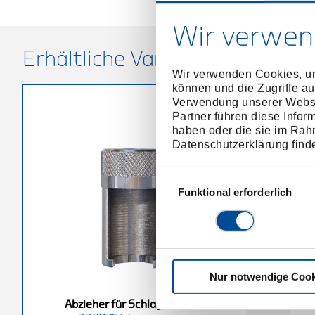
Wir verwen
Erhältliche Varianten
Wir verwenden Cookies, um
können und die Zugriffe au
Verwendung unserer Websit
Partner führen diese Infor
haben oder die sie im Rah
Datenschutzerklärung find
Einwilligungsauswahl
Funktional erforderlich
Nur notwendige Cook
chlaghammer
Abzieher für Schlaghammer
Abzieher für Schlaghammer