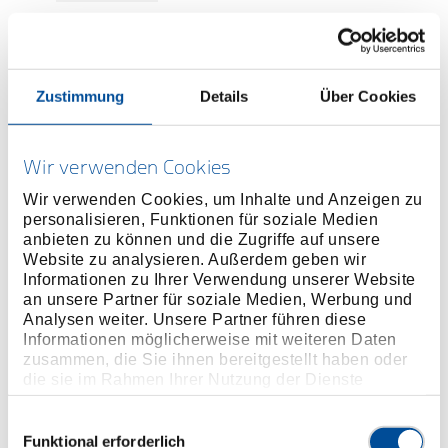
Preis auf Anfrage
Zustimmung
Details
Über Cookies
ONLINE KAUFEN
Wir verwenden Cookies
Wir verwenden Cookies, um Inhalte und Anzeigen zu
personalisieren, Funktionen für soziale Medien
HÄNDLER FINDEN
anbieten zu können und die Zugriffe auf unsere
Website zu analysieren. Außerdem geben wir
Informationen zu Ihrer Verwendung unserer Website
Produktlinie
EAN
4046459173892
an unsere Partner für soziale Medien, Werbung und
Analysen weiter. Unsere Partner führen diese
Produktbeschreibung
Informationen möglicherweise mit weiteren Daten
zusammen, die Sie ihnen bereitgestellt haben oder
Im Lieferumfang von KL-0187-100 E enthalten.
die sie im Rahmen Ihrer Nutzung der Dienste
gesammelt haben. Unsere vollständige
Abmessungen und Gewichte
Datenschutzerklärung finden Sie
hier
Einwilligungsauswahl
Funktional erforderlich