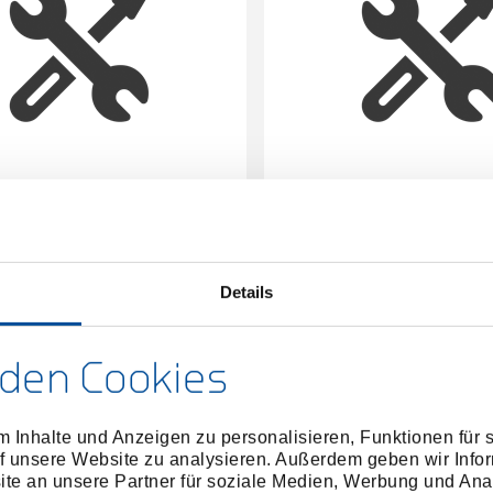
Stützhülse, lang, Ø 42 / 34
Druck-/Stützhülse, lang,
mm
mm
2171244
/
1989316
/
KL-0039-1742
KL-0039-
Preis auf Anfrage
Preis auf Anfrag
Details
den Cookies
 Inhalte und Anzeigen zu personalisieren, Funktionen für 
f unsere Website zu analysieren. Außerdem geben wir Infor
e an unsere Partner für soziale Medien, Werbung und Ana