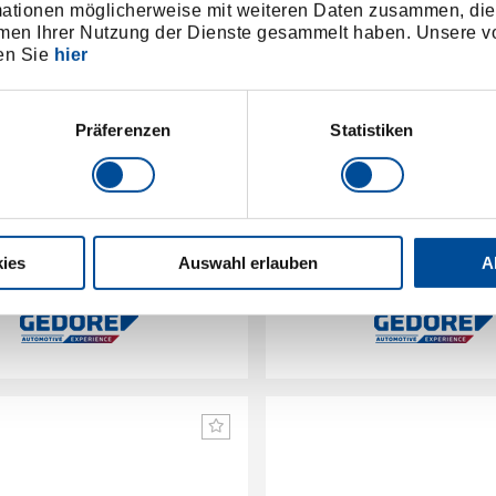
mationen möglicherweise mit weiteren Daten zusammen, die 
men Ihrer Nutzung der Dienste gesammelt haben. Unsere vo
en Sie
hier
Präferenzen
Statistiken
Stützhülse, lang, Ø 46 / 38
Druck-/Stützhülse, lang,
mm
mm
ies
Auswahl erlauben
A
238446
/
2241374
/
KL-0039-1746
KL-0039-
Preis auf Anfrage
Preis auf Anfrag