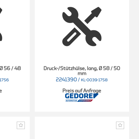
 Ø 56 / 48
Druck-/Stützhülse, lang, Ø 58 / 50
mm
2241390
/
1756
KL-0039-1758
e
Preis auf Anfrage