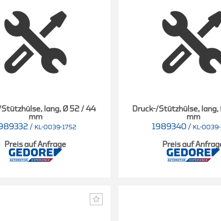
Stützhülse, lang, Ø 52 / 44
Druck-/Stützhülse, lang,
mm
mm
989332
/
1989340
/
KL-0039-1752
KL-0039-
Preis auf Anfrage
Preis auf Anfrag