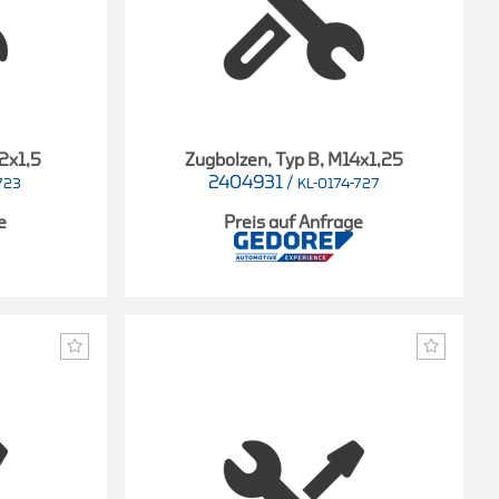
12x1,5
Zugbolzen, Typ B, M14x1,25
2404931
/
723
KL-0174-727
e
Preis auf Anfrage