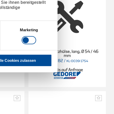
Sie ihnen bereitgestellt
llständige
Marketing
 Ø 50 / 42
Druck-/Stützhülse, lang, Ø 54 / 46
mm
lle Cookies zulassen
2241382
/
1750
KL-0039-1754
e
Preis auf Anfrage