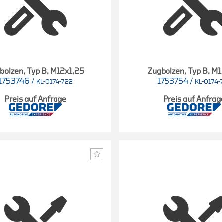
bolzen, Typ B, M12x1,25
Zugbolzen, Typ B, M
1753746
/
1753754
/
KL-0174-722
KL-0174-
Preis auf Anfrage
Preis auf Anfrag