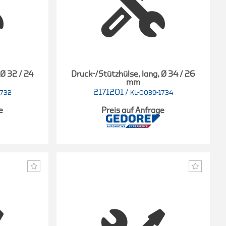
 Ø 32 / 24
Druck-/Stützhülse, lang, Ø 34 / 26
mm
2171201
/
1732
KL-0039-1734
e
Preis auf Anfrage