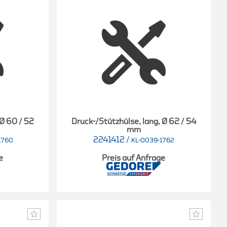
 Ø 60 / 52
Druck-/Stützhülse, lang, Ø 62 / 54
mm
2241412
/
1760
KL-0039-1762
e
Preis auf Anfrage