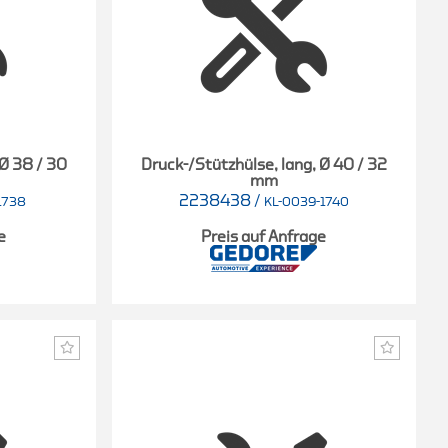
 Ø 38 / 30
Druck-/Stützhülse, lang, Ø 40 / 32
mm
2238438
/
1738
KL-0039-1740
e
Preis auf Anfrage