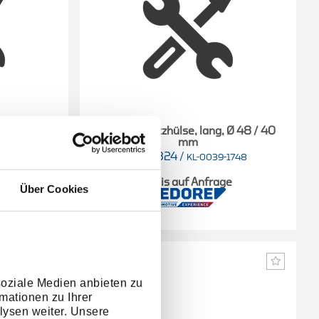
 Ø 44 / 36
Druck-/Stützhülse, lang, Ø 48 / 40
mm
1989324
/
1744
KL-0039-1748
e
Preis auf Anfrage
Über Cookies
soziale Medien anbieten zu
mationen zu Ihrer
lysen weiter. Unsere